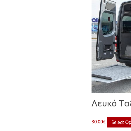
Λευκό Τα
30.00
€
Select O